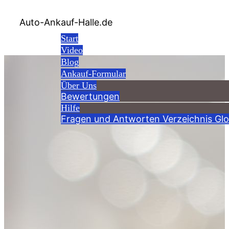
Auto-Ankauf-Halle.de
Start
Video
Blog
Ankauf-Formular
Über Uns
Bewertungen
Hilfe
Fragen und Antworten
Verzeichnis
Glo