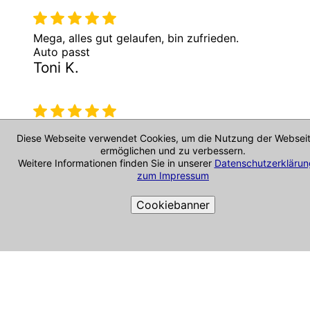
Mega, alles gut gelaufen, bin zufrieden.
Auto passt
Toni K.
super Beratung, wirklich netter Händler!!
Diese Webseite verwendet Cookies, um die Nutzung der Websei
Jonas M.
ermöglichen und zu verbessern.
Weitere Informationen finden Sie in unserer
Datenschutzerklärun
zum Impressum
Cookiebanner
danke für die ganzen Infos. Wir haben uns
sehr gefreut
Harald & Ines
Cookie-Richtlinie
Top Service! Der Händler war freundlich,